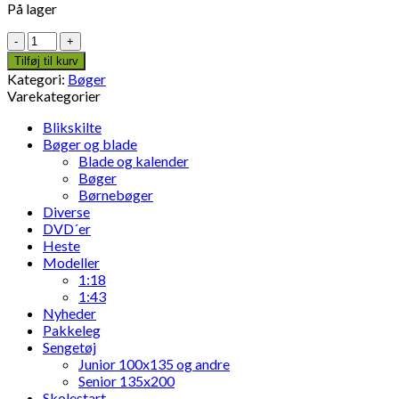
På lager
Tyske
traktorer
Tilføj til kurv
antal
Kategori:
Bøger
Varekategorier
Blikskilte
Bøger og blade
Blade og kalender
Bøger
Børnebøger
Diverse
DVD´er
Heste
Modeller
1:18
1:43
Nyheder
Pakkeleg
Sengetøj
Junior 100x135 og andre
Senior 135x200
Skolestart