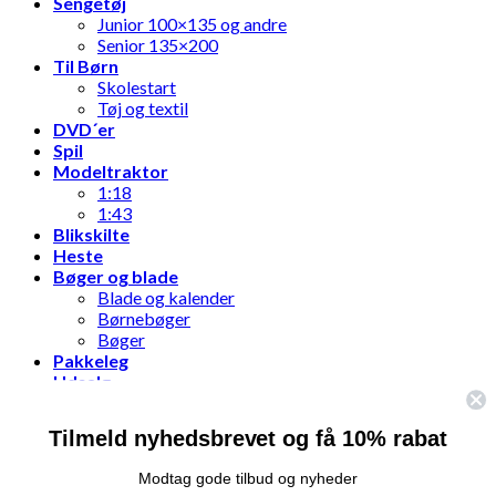
Sengetøj
Junior 100×135 og andre
Senior 135×200
Til Børn
Skolestart
Tøj og textil
DVD´er
Spil
Modeltraktor
1:18
1:43
Blikskilte
Heste
Bøger og blade
Blade og kalender
Børnebøger
Bøger
Pakkeleg
Udsalg
Tilmeld nyhedsbrevet og få 10% rabat
Log ind
Modtag gode tilbud og nyheder
Brugernavn eller e-mailadresse
*