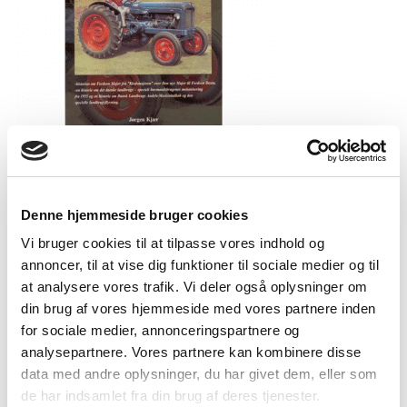
Fordson Major
298,00
kr.
Denne hjemmeside bruger cookies
Tilføj til kurv
Vi bruger cookies til at tilpasse vores indhold og
annoncer, til at vise dig funktioner til sociale medier og til
at analysere vores trafik. Vi deler også oplysninger om
din brug af vores hjemmeside med vores partnere inden
for sociale medier, annonceringspartnere og
analysepartnere. Vores partnere kan kombinere disse
data med andre oplysninger, du har givet dem, eller som
de har indsamlet fra din brug af deres tjenester.