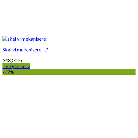
Skal vi mekanisere….?
348,00
kr.
Tilføj til kurv
-17%