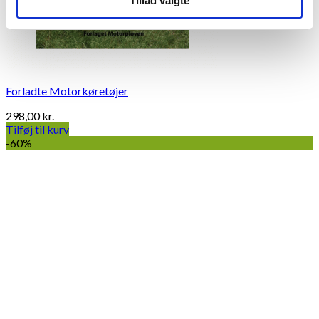
Tillad valgte
Forladte Motorkøretøjer
298,00
kr.
Tilføj til kurv
-60%