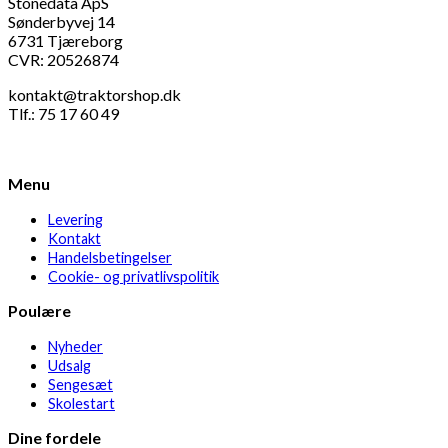
Stonedata ApS
Sønderbyvej 14
6731 Tjæreborg
CVR: 20526874
kontakt@traktorshop.dk
Tlf.: 75 17 60 49
Menu
Levering
Kontakt
Handelsbetingelser
Cookie- og privatlivspolitik
Poulære
Nyheder
Udsalg
Sengesæt
Skolestart
Dine fordele