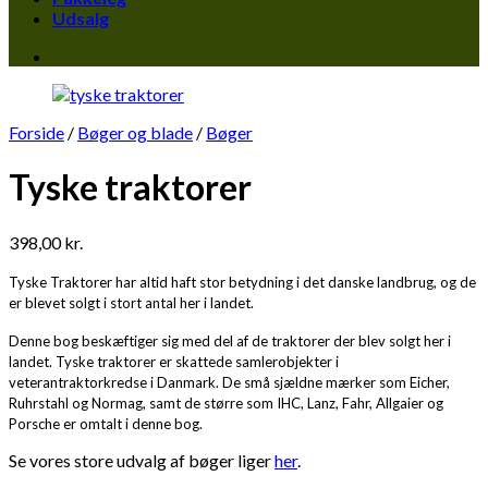
Udsalg
Forside
/
Bøger og blade
/
Bøger
Tyske traktorer
398,00
kr.
Tyske Traktorer har altid haft stor betydning i det danske landbrug, og de
er blevet solgt i stort antal her i landet.
Denne bog beskæftiger sig med del af de traktorer der blev solgt her i
landet. Tyske traktorer er skattede samlerobjekter i
veterantraktorkredse i Danmark. De små sjældne mærker som Eicher,
Ruhrstahl og Normag, samt de større som IHC, Lanz, Fahr, Allgaier og
Porsche er omtalt i denne bog.
Se vores store udvalg af bøger liger
her
.