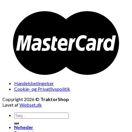
Handelsbetingelser
Cookie- og Privatlivspolitik
Copyright 2026 ©
TraktorShop
Lavet af
Webset.dk
Søg
efter:
Nyheder