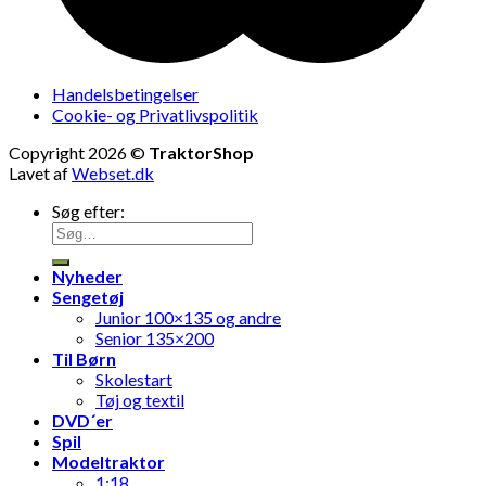
Handelsbetingelser
Cookie- og Privatlivspolitik
Copyright 2026 ©
TraktorShop
Lavet af
Webset.dk
Søg efter:
Nyheder
Sengetøj
Junior 100×135 og andre
Senior 135×200
Til Børn
Skolestart
Tøj og textil
DVD´er
Spil
Modeltraktor
1:18