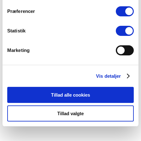
298,00
kr.
Præferencer
Tilføj til kurv
Statistik
Marketing
Vis detaljer
Tillad alle cookies
Tillad valgte