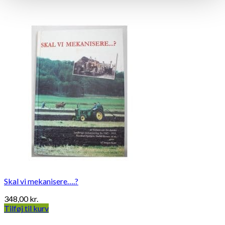
Skal vi mekanisere….?
348,00
kr.
Tilføj til kurv