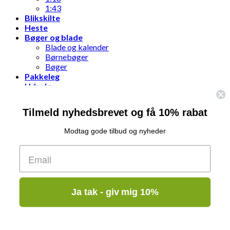
1:43
Blikskilte
Heste
Bøger og blade
Blade og kalender
Børnebøger
Bøger
Pakkeleg
Udsalg
Tilmeld nyhedsbrevet og få 10% rabat
Log ind
Modtag gode tilbud og nyheder
Brugernavn eller e-mailadresse
*
Adgangskode
*
Husk mig
Log ind
Ja tak - giv mig 10%
Mistet din adgangskode?