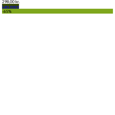
298,00
kr.
Læs mere
-65%