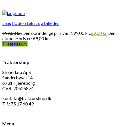
Langt Ude- i tekst og billeder
199,00
kr.
Den oprindelige pris var: 199,00 kr..
69,00
kr.
Den
aktuelle pris er: 69,00 kr..
Tilføj til kurv
Traktorshop
Stonedata ApS
Sønderbyvej 14
6731 Tjæreborg
CVR: 20526874
kontakt@traktorshop.dk
Tlf.: 75 17 60 49
Menu