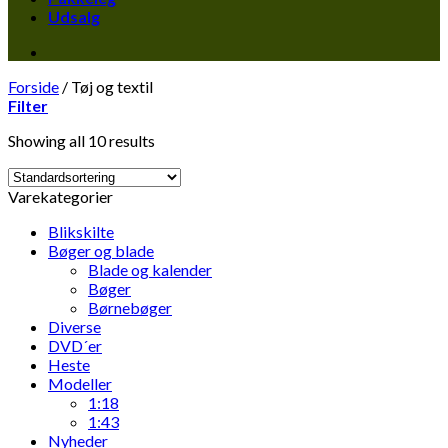
Udsalg
Forside
/
Tøj og textil
Filter
Showing all 10 results
Varekategorier
Blikskilte
Bøger og blade
Blade og kalender
Bøger
Børnebøger
Diverse
DVD´er
Heste
Modeller
1:18
1:43
Nyheder