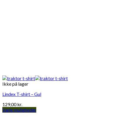
Ikke på lager
Lindex T-shirt – Gul
129,00
kr.
Vælg muligheder
Dette
vare
har