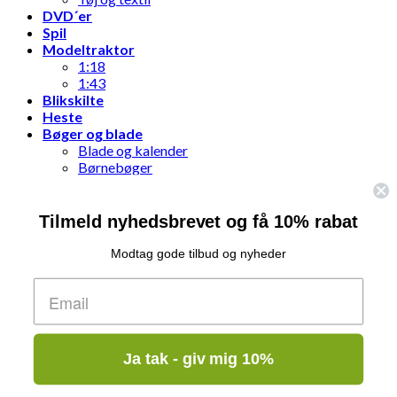
DVD´er
Spil
Modeltraktor
1:18
1:43
Blikskilte
Heste
Bøger og blade
Blade og kalender
Børnebøger
Bøger
Pakkeleg
Udsalg
Tilmeld nyhedsbrevet og få 10% rabat
Modtag gode tilbud og nyheder
Log ind
Brugernavn eller e-mailadresse
*
Adgangskode
*
Ja tak - giv mig 10%
Husk mig
Log ind