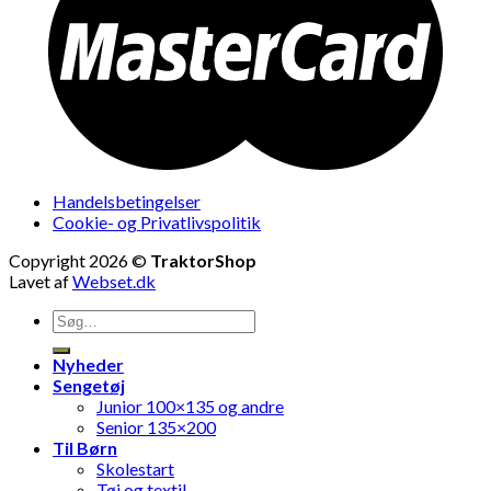
Handelsbetingelser
Cookie- og Privatlivspolitik
Copyright 2026 ©
TraktorShop
Lavet af
Webset.dk
Søg
efter:
Nyheder
Sengetøj
Junior 100×135 og andre
Senior 135×200
Til Børn
Skolestart
Tøj og textil