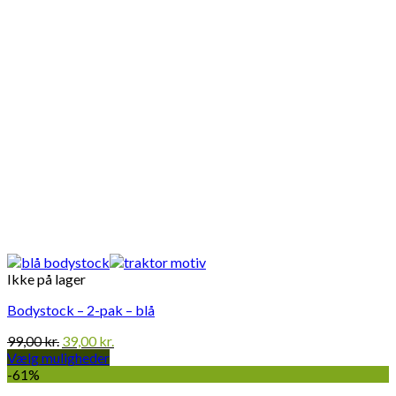
Ikke på lager
Bodystock – 2-pak – blå
Den
Den
99,00
kr.
39,00
kr.
oprindelige
aktuelle
Vælg muligheder
Dette
pris
pris
-61%
vare
var:
er: