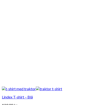
flere
varianter.
Mulighederne
kan
vælges
på
varesiden
Lindex T-shirt – Blå