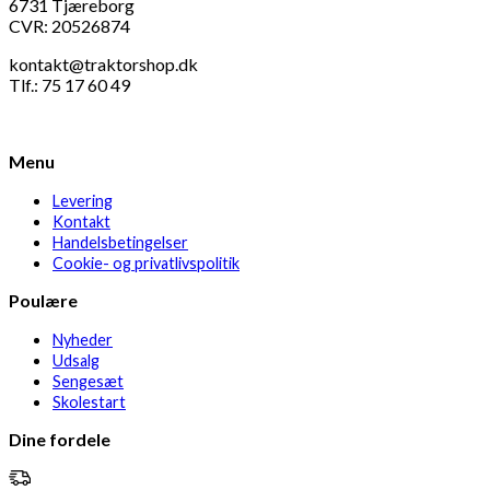
6731 Tjæreborg
CVR: 20526874
kontakt@traktorshop.dk
Tlf.: 75 17 60 49
Menu
Levering
Kontakt
Handelsbetingelser
Cookie- og privatlivspolitik
Poulære
Nyheder
Udsalg
Sengesæt
Skolestart
Dine fordele