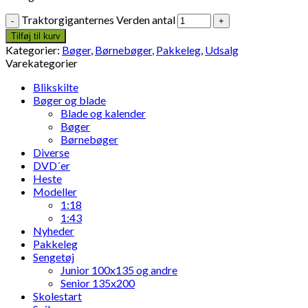
Traktorgiganternes Verden antal
Tilføj til kurv
Kategorier:
Bøger
,
Børnebøger
,
Pakkeleg
,
Udsalg
Varekategorier
Blikskilte
Bøger og blade
Blade og kalender
Bøger
Børnebøger
Diverse
DVD´er
Heste
Modeller
1:18
1:43
Nyheder
Pakkeleg
Sengetøj
Junior 100x135 og andre
Senior 135x200
Skolestart