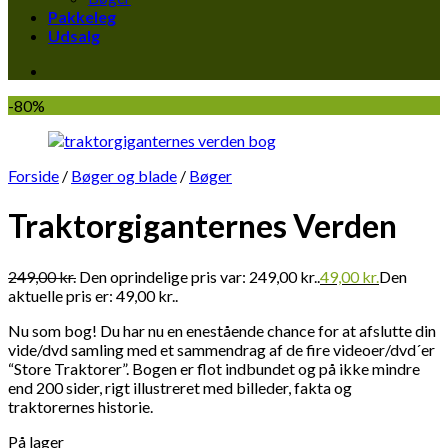
Pakkeleg
Udsalg
-80%
Forside
/
Bøger og blade
/
Bøger
Traktorgiganternes Verden
249,00
kr.
Den oprindelige pris var: 249,00 kr..
49,00
kr.
Den
aktuelle pris er: 49,00 kr..
Nu som bog! Du har nu en enestående chance for at afslutte din
vide/dvd samling med et sammendrag af de fire videoer/dvd´er
“Store Traktorer”. Bogen er flot indbundet og på ikke mindre
end 200 sider, rigt illustreret med billeder, fakta og
traktorernes historie.
På lager