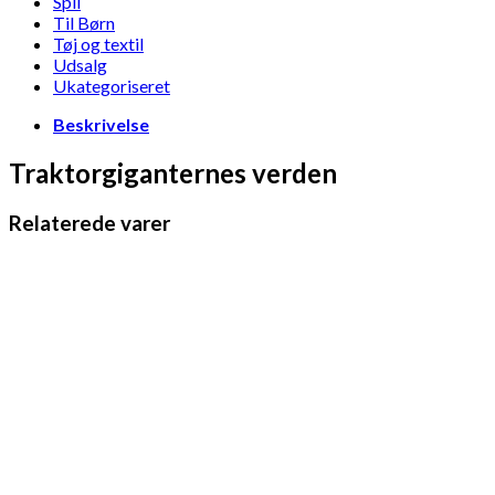
Spil
Til Børn
Tøj og textil
Udsalg
Ukategoriseret
Beskrivelse
Traktorgiganternes verden
Relaterede varer