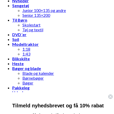
Nyheder
Sengetøj
Junior 100×135 og andre
Senior 135×200
Til Børn
Skolestart
Tøj og textil
DVD´er
Spil
Modeltraktor
1:18
1:43
Blikskilte
Heste
Bøger og blade
Blade og kalender
Børnebøger
Bøger
Pakkeleg
Udsalg
Tilmeld nyhedsbrevet og få 10% rabat
Log ind