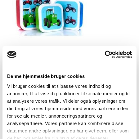
3-i-1 Madkasse Rød/Grøn/Blå
Denne hjemmeside bruger cookies
129,00
kr.
Tilføj til kurv
Vi bruger cookies til at tilpasse vores indhold og
annoncer, til at vise dig funktioner til sociale medier og til
at analysere vores trafik. Vi deler også oplysninger om
din brug af vores hjemmeside med vores partnere inden
for sociale medier, annonceringspartnere og
analysepartnere. Vores partnere kan kombinere disse
data med andre oplysninger, du har givet dem, eller som
de har indsamlet fra din brug af deres tjenester.