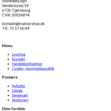
Stonedata ApS
Sønderbyvej 14
6731 Tjæreborg
CVR: 20526874
kontakt@traktorshop.dk
Tlf.: 75 17 60 49
Menu
Levering
Kontakt
Handelsbetingelser
Cookie- og privatlivspolitik
Poulære
Nyheder
Udsalg
Sengesæt
Skolestart
Dine fordele