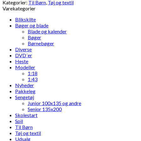
Kategorier:
Til Børn
,
Tøj og textil
Varekategorier
Blikskilte
Bøger og blade
Blade og kalender
Bøger
Børnebøger
Diverse
DVD´er
Heste
Modeller
1:18
1:43
Nyheder
Pakkeleg
Sengetøj
Junior 100x135 og andre
Senior 135x200
Skolestart
Spil
Til Børn
Tøj og textil
Udsalg