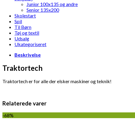
Junior 100x135 og andre
Senior 135x200
Skolestart
Spil
Til Børn
Tøj og textil
Udsalg
Ukategoriseret
Beskrivelse
Traktortech
Traktortech er for alle der elsker maskiner og teknik!
Relaterede varer
-68%