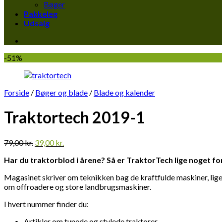
Bøger
Pakkeleg
Udsalg
-51%
Forside
/
Bøger og blade
/
Blade og kalender
Traktortech 2019-1
Den
Den
79,00
kr.
39,00
kr.
oprindelige
aktuelle
Har du traktorblod i årene? Så er TraktorTech lige noget fo
pris
pris
var:
er:
Magasinet skriver om teknikken bag de kraftfulde maskiner, lige f
79,00 kr..
39,00 kr..
om offroadere og store landbrugsmaskiner.
I hvert nummer finder du:
Artikler om tunede og stylede traktorer