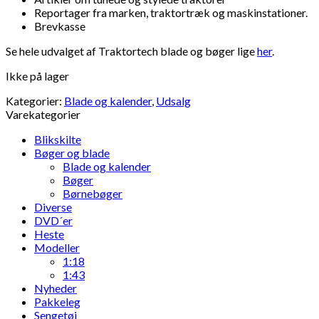
Reportager fra marken, traktortræk og maskinstationer.
Brevkasse
Se hele udvalget af Traktortech blade og bøger lige
her
.
Ikke på lager
Kategorier:
Blade og kalender
,
Udsalg
Varekategorier
Blikskilte
Bøger og blade
Blade og kalender
Bøger
Børnebøger
Diverse
DVD´er
Heste
Modeller
1:18
1:43
Nyheder
Pakkeleg
Sengetøj