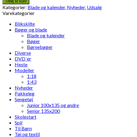
Tilføj til kurv
2019/2020
Kategorier:
Blade og kalender
,
Nyheder
,
Udsalg
antal
Varekategorier
Blikskilte
Bøger og blade
Blade og kalender
Bøger
Børnebøger
Diverse
DVD´er
Heste
Modeller
1:18
1:43
Nyheder
Pakkeleg
Sengetøj
Junior 100x135 og andre
Senior 135x200
Skolestart
Spil
Til Børn
Tøj og textil