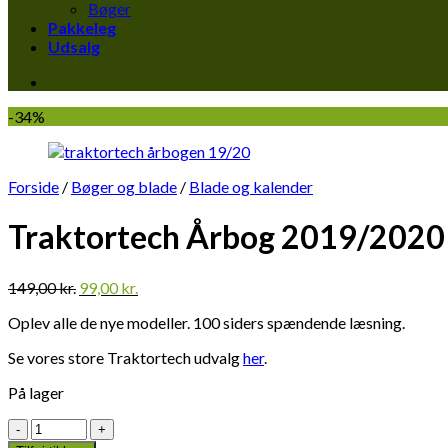
Bøger
Pakkeleg
Udsalg
-34%
Forside
/
Bøger og blade
/
Blade og kalender
Traktortech Årbog 2019/2020
Den
Den
149,00
kr.
99,00
kr.
oprindelige
aktuelle
Oplev alle de nye modeller. 100 siders spændende læsning.
pris
pris
var:
er:
Se vores store Traktortech udvalg
her
.
149,00 kr..
99,00 kr..
På lager
Traktortech
Årbog