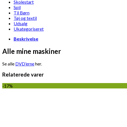
Skolestart
Spil
Til Børn
Tøj og textil
Udsalg
Ukategoriseret
Beskrivelse
Alle mine maskiner
Se alle
DVD’erne
her.
Relaterede varer
-17%