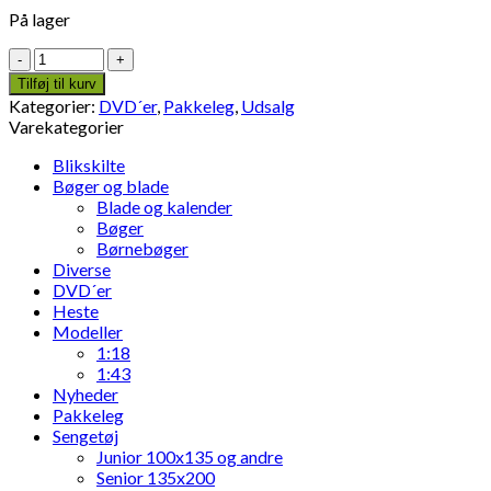
På lager
Alle
mine
Tilføj til kurv
maskiner
Kategorier:
DVD´er
,
Pakkeleg
,
Udsalg
-
Varekategorier
DVD
antal
Blikskilte
Bøger og blade
Blade og kalender
Bøger
Børnebøger
Diverse
DVD´er
Heste
Modeller
1:18
1:43
Nyheder
Pakkeleg
Sengetøj
Junior 100x135 og andre
Senior 135x200