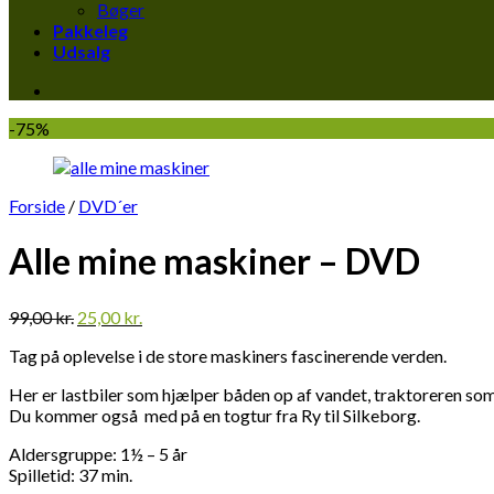
Bøger
Pakkeleg
Udsalg
-75%
Forside
/
DVD´er
Alle mine maskiner – DVD
Den
Den
99,00
kr.
25,00
kr.
oprindelige
aktuelle
Tag på oplevelse i de store maskiners fascinerende verden.
pris
pris
var:
er:
Her er lastbiler som hjælper båden op af vandet, traktoreren so
99,00 kr..
25,00 kr..
Du kommer også med på en togtur fra Ry til Silkeborg.
Aldersgruppe: 1½ – 5 år
Spilletid: 37 min.